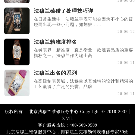
26-06-20
法穆兰磕碰了处理技巧详
在日常生活中，法穆兰手表可能会因为不小心的磕
碰而出现一些小问题，如划痕......
26-06-12
法穆兰精准度排名
在钟表界，精准度一直是衡量一款腕表品质的重要
指标之一。法穆兰作为瑞士高......
26-06-11
法穆兰出名的系列
在高级制表领域，法穆兰以其独特的设计和精湛的
工艺赢得了广泛的赞誉。品牌......
26-06-11
|
版权所有：
北京法穆兰维修服务中心 Copyright © 2018-2032
XML
客户服务热线：400-609-9509
北京法穆兰维修服务中心，拥有法兰克穆勒钟表维修专家30余