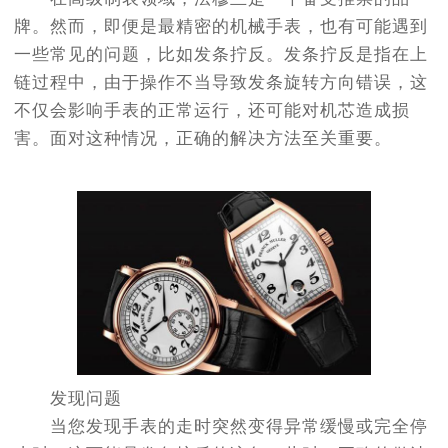
节假日正常营业！
牌。然而，即便是最精密的机械手表，也有可能遇到
一些常见的问题，比如发条拧反。发条拧反是指在上
链过程中，由于操作不当导致发条旋转方向错误，这
不仅会影响手表的正常运行，还可能对机芯造成损
害。面对这种情况，正确的解决方法至关重要。
发现问题
当您发现手表的走时突然变得异常缓慢或完全停