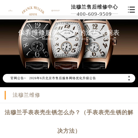
法穆兰售后维修中心
400-609-9509
保养维修服务中心您的法穆兰腕表
Maintain and repair your watch
▲
官网公告>
2026年6月北京市售后服务网络优化升级公告
▼
2026年6月北京市官方售后客户服务热线：
法穆兰维修
2026年6月售后服务中心最新网点地址：
北京市东城区东长安街1号东方广场写字楼W3座6层602室（需提前预约）
法穆兰手表表壳生锈怎么办？（手表表壳生锈的解
北京市朝阳区建国门外大街甲6号华熙国际中心写字楼D座11层1102室（需提前预约）
北京市朝阳区建国门外大街甲6号华熙国际中心D座11层1102室售后服务中心（需提前预约）
决方法）
北京市东城区东长安街1号王府井东方广场W3座6层602室售后服务中心（需提前预约）