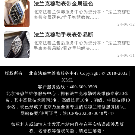
法兰克穆勒表带金属褪色
北京法穆兰保养服务中心为您分享：“法兰克穆勒
表带金属褪色?竹子智慧教你......
24-06-12
法兰克穆勒手表表带易断
北京法穆兰售后服务中心为您分享：“法兰克穆勒
手表表带易断?看这里的解决......
24-06-11
|
版权所有：
北京法穆兰维修服务中心 Copyright © 2018-2032
XML
客户服务热线：400-609-9509
北京法穆兰维修服务中心，拥有法兰克穆勒钟表维修专家30余
名，其中高级技术顾问3名、高级技师10名，初级、中级技师10
余名，现已形成了北京乃至全国专业的法穆兰维修服务团队。
网站备案/许可证号：陕ICP备2025073640号-47
如权利人或知情人士发现本站内容存在事实错误或涉及版
权、名誉权等侵权问题，请通过邮箱：